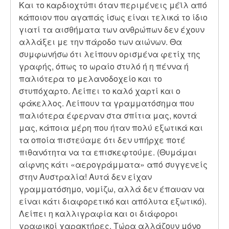
Και το καρδιοχτύπι όταν περιμένεις μέϊλ από
κάποιον που αγαπάς ίσως είναι τελικά το ίδιο
γιατί τα αισθήματα των ανθρώπων δεν έχουν
αλλάξει με την πάροδο των αιώνων. Θα
συμφωνήσω ότι λείπουν ορισμένα φετίχ της
γραφής, όπως το ωραίο στυλό ή η πέννα ή
παλιότερα το μελανοδοχείο και το
στυπόχαρτο. Λείπει το καλό χαρτί και ο
φάκελλος. Λείπουν τα γραμματόσημα που
παλιότερα έφερναν στα σπίτια μας, κοντά
μας, κάποια μέρη που ήταν πολύ εξωτικά και
τα οποία πιστεύαμε ότι δεν υπήρχε ποτέ
πιθανότητα να τα επισκεφτούμε. (Θυμάμαι
αίφνης κάτι «αερογράμματα» από συγγενείς
στην Αυστραλία! Αυτά δεν είχαν
γραμματόσημο, νομίζω, αλλά δεν έπαυαν να
είναι κάτι διαφορετικό και απόλυτα εξωτικό).
Λείπει η καλλιγραφία και οι διάφοροι
γραφικοί χαρακτήρες. Τώρα αλλάζουν μόνο