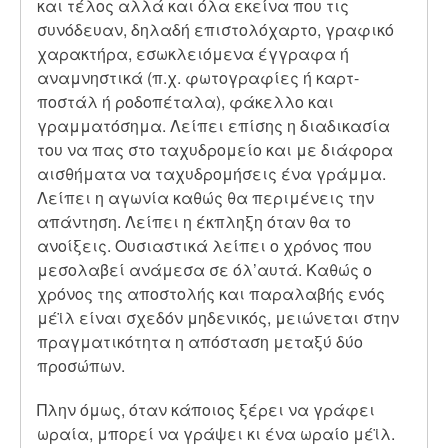
και τέλος αλλά και όλα εκείνα που τις
συνόδευαν, δηλαδή επιστολόχαρτο, γραφικό
χαρακτήρα, εσωκλειόμενα έγγραφα ή
αναμνηστικά (π.χ. φωτογραφίες ή καρτ-
ποστάλ ή ροδοπέταλα), φάκελλο και
γραμματόσημα. Λείπει επίσης η διαδικασία
του να πας στο ταχυδρομείο και με διάφορα
αισθήματα να ταχυδρομήσεις ένα γράμμα.
Λείπει η αγωνία καθώς θα περιμένεις την
απάντηση. Λείπει η έκπληξη όταν θα το
ανοίξεις. Ουσιαστικά λείπει ο χρόνος που
μεσολαβεί ανάμεσα σε όλ’αυτά. Καθώς ο
χρόνος της αποστολής και παραλαβής ενός
μέϊλ είναι σχεδόν μηδενικός, μειώνεται στην
πραγματικότητα η απόσταση μεταξύ δύο
προσώπων.
Πλην όμως, όταν κάποιος ξέρει να γράφει
ωραία, μπορεί να γράψει κι ένα ωραίο μέϊλ.