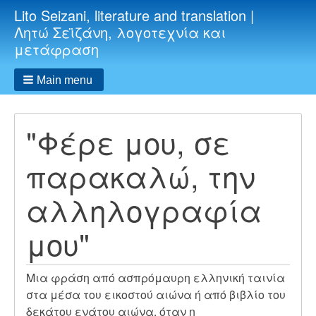
Lito Seizani, literature and translation |
Λητώ Σεϊζάνη, λογοτεχνία και
μετάφραση
Main menu
"Φέρε μου, σε
παρακαλώ, την
αλληλογραφία
μου"
Μια φράση από ασπρόμαυρη ελληνική ταινία
στα μέσα του εικοστού αιώνα ή από βιβλίο του
δεκάτου ενάτου αιώνα, όταν η