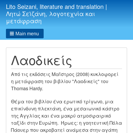
Lito Seizani, literature and translation |
Λητώ Σεϊζάνη, λογοτεχνία και
μετάφραση
Main menu
Λαοδικείς
Από τις εκδόσεις Μαΐστρος (2008) κυκλοφορεί
η μετάφραση του βιβλίου "Λαοδικείς" του
Τhomas Hardy.
Θέμα του βιβλίου ένα ερωτικό τρίγωνο, μια
επικίνδυνη πλεκτάνη, ένα μεσαιωνικό κάστρο
της Αγγλίας και ένα μακρύ ατμοσφαιρικό
ταξίδι στην Ευρώπη. Ήρωες: η γοητευτική Πόλα
Πάουερ που ακροβατεί ανάμεσα στην αγάπη