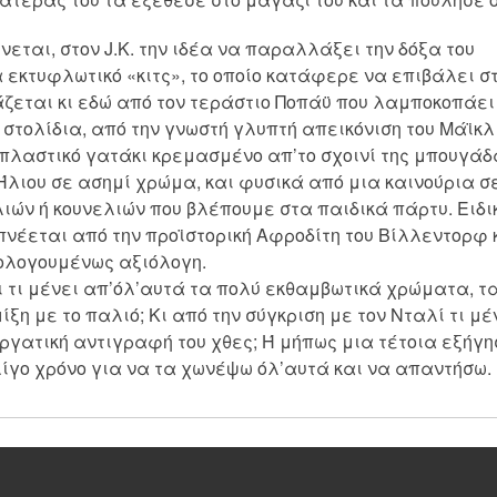
εται, στον J.K. την ιδέα να παραλλάξει την δόξα του
 εκτυφλωτικό «κιτς», το οποίο κατάφερε να επιβάλει σ
άζεται κι εδώ από τον τεράστιο Ποπάϋ που λαμποκοπάει
στολίδια, από την γνωστή γλυπτή απεικόνιση του Μάϊκλ
 πλαστικό γατάκι κρεμασμένο απ’το σχοινί της μπουγάδ
Ήλιου σε ασημί χρώμα, και φυσικά από μια καινούρια σ
ιών ή κουνελιών που βλέπουμε στα παιδικά πάρτυ. Ειδι
μπνέεται από την προϊστορική Αφροδίτη του Βίλλεντορφ 
μολογουμένως αξιόλογη.
 τι μένει απ’όλ’αυτά τα πολύ εκθαμβωτικά χρώματα, τ
ίξη με το παλιό; Κι από την σύγκριση με τον Νταλί τι μέ
ργατική αντιγραφή του χθες; Ή μήπως μια τέτοια εξήγη
ίγο χρόνο για να τα χωνέψω όλ’αυτά και να απαντήσω.