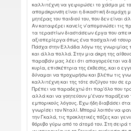
καλλιτέχνη να γεφυρώσει το χάσμα με τον 
απομάκρυνση είναι η δικαστική διαμάχη μ
μητέρας του παιδιού του, που δεν είναι ά
Αν καταφέρει κανείς ν’απομονώσει τις πρ
τα τεραστίων διαστάσεων έργα που απει
αξιοπερίεργα όπως ένα πασχαλινό τσουρέκ
Πάσχα στην Ελλάδα λόγω της γνωριμίας τ
και άλλα πολλά. Στην μια άκρη της αίθου
παραβάν μας λέει ότι απαγορεύεται να δο
κυρία, επισκέπτρια της έκθεσης, και ο εγγ
δύναμαι να προχωρήσω και βλέπω τις γνω
καλλιτέχνη και της τότε συζύγου του σε ε
Πρέπει να παραδεχτώ ότι παρ’όλο που τρ
αλλά και να γοητεύουν μ’έναν παράξενο 
εμπορικούς λόγους. Έχω ήδη διαβάσει στα
γνωρίσει τον Νταλί. Μπορώ λοιπόν να φ
την Γκαλά, τις προκλητικές πόζες και γεν
θόρυβο γύρω από το άτομό του. Στη σειρά
φωτογραφία με το ζευγάρι ανάμεσα σε πε