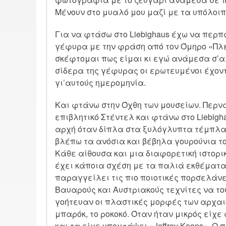
Μένουν στο μυαλό μου μαζί με τα υπόλοιπ
Για να φτάσω στο Liebighaus έχω να περ
γέφυρα με την φράση από τον Όμηρο «Πλέ
σκέφτομαι πως είμαι κι εγώ ανάμεσα σ’α
σίδερα της γέφυρας οι ερωτευμένοι έχον
γι’αυτούς ημερομηνία.
Και φτάνω στην Όχθη των μουσείων. Περν
επιβλητικό Στέντελ και φτάνω στο Liebigh
αρχή όταν δίπλα στα ξυλόγλυπτα τέμπλα,
βλέπω τα ανόσια και βέβηλα γουρούνια του 
Κάθε αίθουσα και μια διαφορετική ιστορικ
έχει κάποια σχέση με τα παλιά εκθέματα
παραγγείλει τις πιο ποιοτικές πορσελάνε
Βαυαρούς και Αυστριακούς τεχνίτες να το
γοήτευαν οι πλαστικές μορφές των αρχαι
μπαρόκ, το ροκοκό. Όταν ήταν μικρός είχ
και τα είχε υπογράψει «Jeffrey Koons». Ο