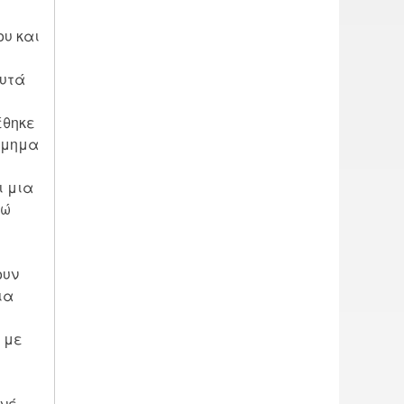
ου και
αυτά
έθηκε
σμημα
ι μια
γώ
ουν
ια
 με
νέ.