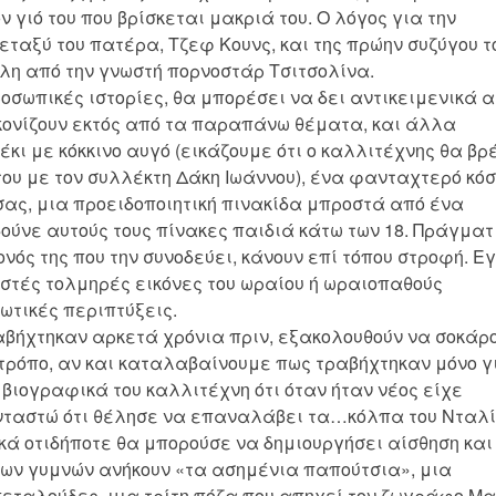
γιό του που βρίσκεται μακριά του. Ο λόγος για την
εταξύ του πατέρα, Τζεφ Κουνς, και της πρώην συζύγου τ
λλη από την γνωστή πορνοστάρ Τσιτσολίνα.
οσωπικές ιστορίες, θα μπορέσει να δει αντικειμενικά 
κονίζουν εκτός από τα παραπάνω θέματα, και άλλα
ι με κόκκινο αυγό (εικάζουμε ότι ο καλλιτέχνης θα βρ
ου με τον συλλέκτη Δάκη Ιωάννου), ένα φανταχτερό κό
σας, μια προειδοποιητική πινακίδα μπροστά από ένα
ύνε αυτούς τους πίνακες παιδιά κάτω των 18. Πράγματ
ονός της που την συνοδεύει, κάνουν επί τόπου στροφή. Ε
στές τολμηρές εικόνες του ωραίου ή ωραιοπαθούς
ρωτικές περιπτύξεις.
αβήχτηκαν αρκετά χρόνια πριν, εξακολουθούν να σοκάρ
τρόπο, αν και καταλαβαίνουμε πως τραβήχτηκαν μόνο γ
 βιογραφικά του καλλιτέχνη ότι όταν ήταν νέος είχε
ανταστώ ότι θέλησε να επαναλάβει τα…κόλπα του Νταλί
ικά οτιδήποτε θα μπορούσε να δημιουργήσει αίσθηση και
 των γυμνών ανήκουν «τα ασημένια παπούτσια», μια
ταλούδες, μια τρίτη πόζα που απηχεί τον ζωγράφο Μα