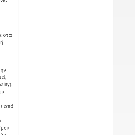
ε στα
κή
την
τά,
lity).
ου
α
ει από
ο
σμου
όλα.