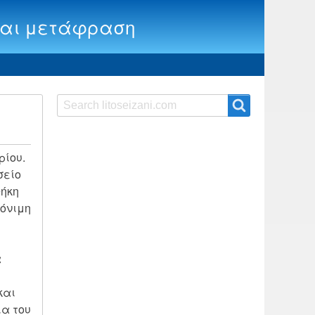
ία και μετάφραση
Search
Search
ρίου.
σείο
θήκη
μόνιμη
α
και
α του