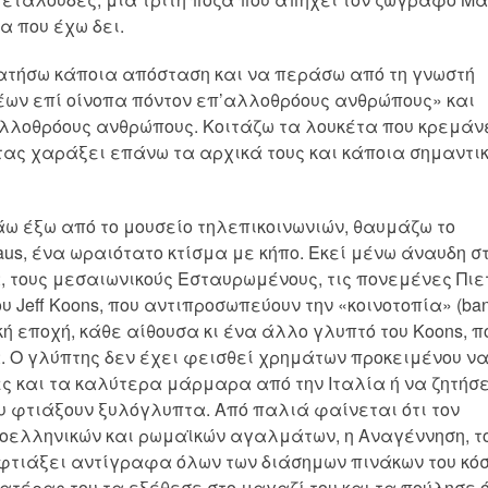
α που έχω δει.
πατήσω κάποια απόσταση και να περάσω από τη γνωστή
ων επί οίνοπα πόντον επ’αλλοθρόους ανθρώπους» και
λλοθρόους ανθρώπους. Κοιτάζω τα λουκέτα που κρεμάν
τας χαράξει επάνω τα αρχικά τους και κάποια σημαντι
άω έξω από το μουσείο τηλεπικοινωνιών, θαυμάζω το
aus, ένα ωραιότατο κτίσμα με κήπο. Εκεί μένω άναυδη σ
 τους μεσαιωνικούς Εσταυρωμένους, τις πονεμένες Πιε
Jeff Koons, που αντιπροσωπεύουν την «κοινοτοπία» (bana
ή εποχή, κάθε αίθουσα κι ένα άλλο γλυπτό του Koons, π
. Ο γλύπτης δεν έχει φεισθεί χρημάτων προκειμένου ν
ς και τα καλύτερα μάρμαρα από την Ιταλία ή να ζητήσ
υ φτιάξουν ξυλόγλυπτα. Από παλιά φαίνεται ότι τον
οελληνικών και ρωμαϊκών αγαλμάτων, η Αναγέννηση, τ
ε φτιάξει αντίγραφα όλων των διάσημων πινάκων του κό
 πατέρας του τα εξέθεσε στο μαγαζί του και τα πούλησε 