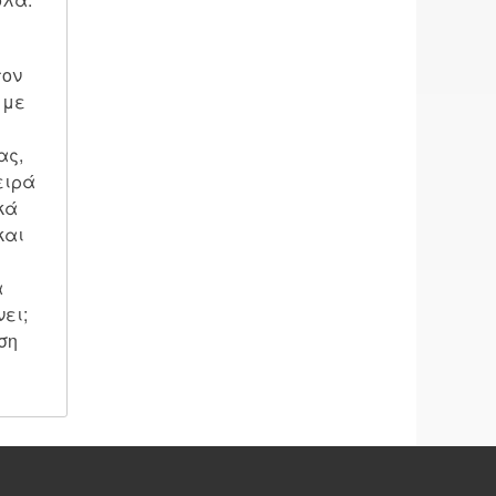
τον
 με
ας,
ειρά
κά
και
α
νει;
ση