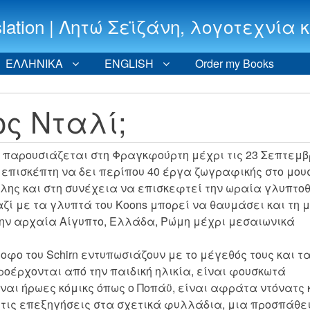
 translation | Λητώ Σεϊζάνη, λογοτεχν
ΕΛΛΗΝΙΚΑ
ENGLISH
Order my Books
έος Νταλί;
s παρουσιάζεται στη Φραγκφούρτη μέχρι τις 23 Σεπτεμβ
ν επισκέπτη να δει περίπου 40 έργα ζωγραφικής στο μου
πόλης και στη συνέχεια να επισκεφτεί την ωραία γλυπτο
αζί με τα γλυπτά του Koons μπορεί να θαυμάσει και τη 
την αρχαία Αίγυπτο, Ελλάδα, Ρώμη μέχρι μεσαιωνικά
φο του Schirn εντυπωσιάζουν με το μέγεθός τους και τ
οέρχονται από την παιδική ηλικία, είναι φουσκωτά
ίναι ήρωες κόμικς όπως ο Ποπάϋ, είναι αφράτα ντόνατς 
τις επεξηγήσεις στα σχετικά φυλλάδια, μια προσπάθει