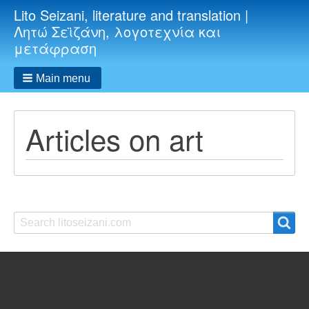
Lito Seizani, literature and translation |
Λητώ Σεϊζάνη, λογοτεχνία και
μετάφραση
Main menu
Articles on art
Search
Search