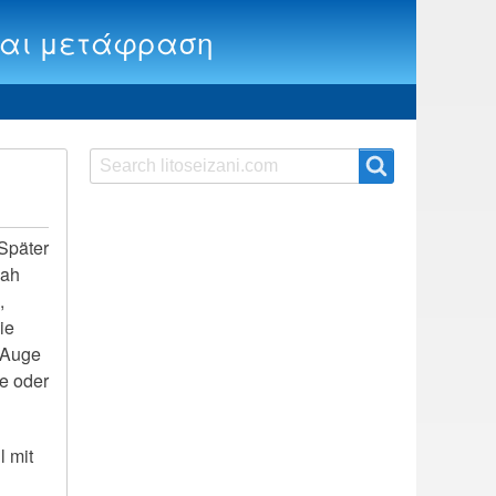
ία και μετάφραση
Search
Search
 Später
sah
,
ie
s Auge
me oder
l mit