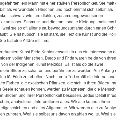
gefährten, ein Mann mit einer starken Persönlichkeit. Sie malt
elbst als verwundeten Hirschen und noch einmal sich selbst als
t dunkel, schwarz wie ihre dichten, zusammengewachsenen
exikanischen Schmuck und die traditionelle Kleidung, meistens
l, weil sie so oft alleine ist, bewegungsunfähig durch einen Sch
t. Sie ist hübsch, sie ist stark, sie liebt die Kunst und die Polit
 Sie hat eine Affäre mit ihm.
rträumten Kunst Frida Kahlos erweckt in uns ein Interesse an d
ildern voller Menschen. Diego und Frida waren beide von ihre
 von der indigenen Kunst Mexikos. Es ist als ob die zwei
 mehr Bilder zu schaffen und berühmter zu werden. Am Anfang 
en für Frida zu arbeiten. Nach ihrem Tod erhält sie internationa
gen Farben, die exotischen Pflanzen, die sich in ihren Bildern r
ihre Seele schauen können, werden zu Magneten, die die Mensc
en Bildern und ihrer Persönlichkeit besessen. Jedes Detail ihre
hen, analysieren, interpretieren alles. Wir alle kennen ihren
ttgeschichten und alles Allgemeine. Wir werden alle zu Analy
n zuhören. Weil sie selbst uns davon erzählen wollte. Weil sie