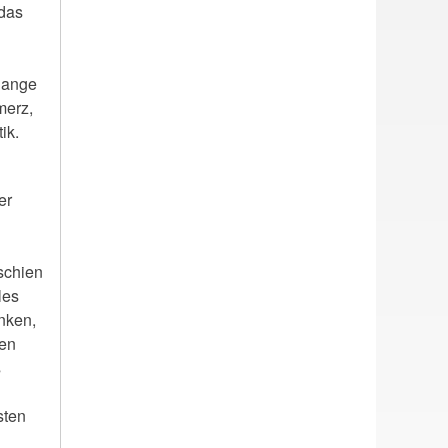
 das
 lange
merz,
ik.
er
n
schien
les
anken,
hen
s
sten