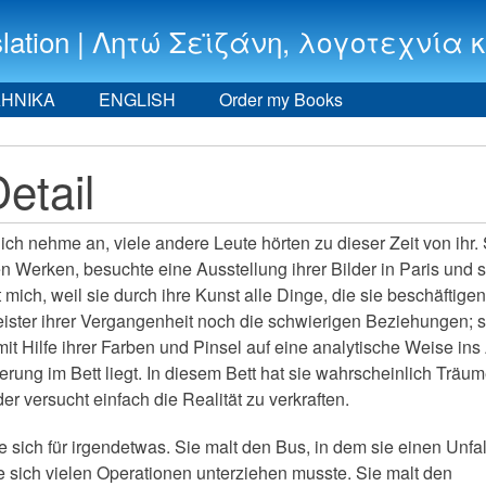
 translation | Λητώ Σεϊζάνη, λογοτεχν
ΗΝΙΚΑ
ENGLISH
Order my Books
etail
 ich nehme an, viele andere Leute hörten zu dieser Zeit von ihr.
ren Werken, besuchte eine Ausstellung ihrer Bilder in Paris und 
 mich, weil sie durch ihre Kunst alle Dinge, die sie beschäftigen
ister ihrer Vergangenheit noch die schwierigen Beziehungen; s
e mit Hilfe ihrer Farben und Pinsel auf eine analytische Weise in
rung im Bett liegt. In diesem Bett hat sie wahrscheinlich Träu
der versucht einfach die Realität zu verkraften.
 sich für irgendetwas. Sie malt den Bus, in dem sie einen Unfal
e sich vielen Operationen unterziehen musste. Sie malt den