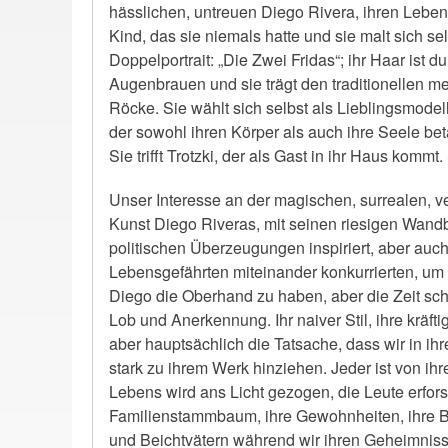
hässlichen, untreuen Diego Rivera, ihren Lebens
Kind, das sie niemals hatte und sie malt sich s
Doppelportrait: „Die Zwei Fridas“; ihr Haar is
Augenbrauen und sie trägt den traditionellen m
Röcke. Sie wählt sich selbst als Lieblingsmodel
der sowohl ihren Körper als auch ihre Seele betäub
Sie trifft Trotzki, der als Gast in ihr Haus kommt.
Unser Interesse an der magischen, surrealen, ve
Kunst Diego Riveras, mit seinen riesigen Wandb
politischen Überzeugungen inspiriert, aber auch
Lebensgefährten miteinander konkurrierten, um
Diego die Oberhand zu haben, aber die Zeit schi
Lob und Anerkennung. Ihr naiver Stil, ihre kräfti
aber hauptsächlich die Tatsache, dass wir in 
stark zu ihrem Werk hinziehen. Jeder ist von ihr
Lebens wird ans Licht gezogen, die Leute erforsc
Familienstammbaum, ihre Gewohnheiten, ihre Be
und Beichtvätern während wir ihren Geheimnisse