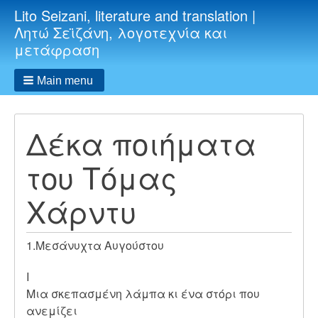
Lito Seizani, literature and translation |
Λητώ Σεϊζάνη, λογοτεχνία και
μετάφραση
Main menu
Δέκα ποιήματα
του Τόμας
Χάρντυ
1.Μεσάνυχτα Αυγούστου
Ι
Μια σκεπασμένη λάμπα κι ένα στόρι που
ανεμίζει