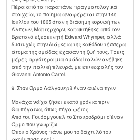
Πέρα από τα παραπάνω πραγματολογικά
στοιχεία, το ποίημα αναφέρεται στην 14η
Ιουλίου του 1865 όταν η διάσημη κορυφή των
Άλπεων, Μάττερχορν, κατακτήθηκε από τον
Βρετανό εξερευνητή Edward Whymper, αλλά
δυστυχώς στην διάρκεια της καθόδου τέσσερα
άτομα της ομάδας έχασαν τη ζωή τους. Τρεις
μέρες αργότερα μια ομάδα Ιταλών ανέβηκε
από την ιταλική πλευρά, με επικεφαλής τον
Giovanni Antonio Carrel.
9. Στον Όρμο Λάλγουερθ έναν αιώνα πριν
Μονάχα νά'χα ζήσει εκατό χρόνια πριν
Θα πήγαινα, όπως πήγα φέτος
Από του Γουόρμγουελ το Σταυροδρόμι σ'έναν
Όρμο που γνωρίζω
Όπου ο Χρόνος πάνω μου το δάχτυλό του
ακούμπησε εκεί :