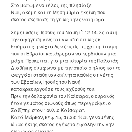
Στο ματωμένο τέλος της πλησίαζε
Ναι, ακόμη και τη Μεσημβρία εκείνη που
σκότος σκέπασε τη γη ώς την ενάτη ώρα.
Σημειώσεις: Ιησούς του Ναυή ι΄: 12-14. Σε αυτή
την αφήγηση γίνεται γνωστό ότι ως εκ
θαύματος η νύχτα δεν έπεσε μέχρι τη στιγμή
που οι Εβραίοι κατάφεραν να κερδίσουν μια
μάχη. Πρόκειται για μια ιστορία της Παλαιάς
Διαθήκης σύμφωνα με την οποία ο ήλιος και το
φεγγάρι στάθηκαν ακίνητα καθώς ο ηγέτης
των Εβραίων, Ιησούς του Ναυή,
κατακρεουργούσε τους εχθρούς του.
Πριν την δολοφονία του Καίσαρα, ο ουρανός
ήταν γεμάτος οιωνούς όπως περιγράφει ο
Σαίξπηρ στον "Ιούλιο Καίσαρα".
Κατά Μάρκον, κεφ.15, στ.33: "Και γενομένης
ώρας έκτης σκότος εγένετο εφ'όλην την γην
έως ώρας ενάτης".