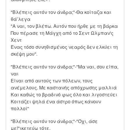
"Βλέπεις αυτόν τον άνδρα;"-Θα κοίταζα και
θά’λεγα
"Α ναι, τον βλέπω. Αυτόν που ήρθε με τη βάρκα
Που πέρασε τη Μάγχη από το Σεντ Ωλμπαν'ς
Χεντ
Ένας τόσο συνηθισμένος νεαρός δεν ελκύει τη
σκέψη μου".
"Βλέπεις αυτόν τον άνδρα;"-"Μα ναι, σου είπα,
ναι
Είναι από αυτούς των πόλεων, τους
ανέμελους. Με καστανής απόχρωσης μαλλιά
Και καθώς το βραδινό φως όλο και λιγοστεύει
Κοιτάζει ψηλά ένα άστρο όπως κάνουν
πολλοί"
"Βλέπεις αυτόν τον άνδρα;"-"Όχι, άσε
με!"ικετεύω τότε,