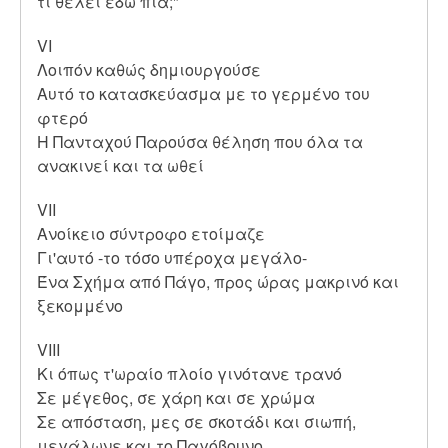
τι θέλει εδώ πια;"
VΙ
Λοιπόν καθώς δημιουργούσε
Αυτό το κατασκεύασμα με το γερμένο του
φτερό
Η Πανταχού Παρούσα θέληση που όλα τα
ανακινεί και τα ωθεί
VΙΙ
Ανοίκειο σύντροφο ετοίμαζε
Γι'αυτό -το τόσο υπέροχα μεγάλο-
Ένα Σχήμα από Πάγο, προς ώρας μακρινό και
ξεκομμένο
VΙΙΙ
Κι όπως τ'ωραίο πλοίο γινότανε τρανό
Σε μέγεθος, σε χάρη και σε χρώμα
Σε απόσταση, μες σε σκοτάδι και σιωπή,
μεγάλωνε και το Παγόβουνο