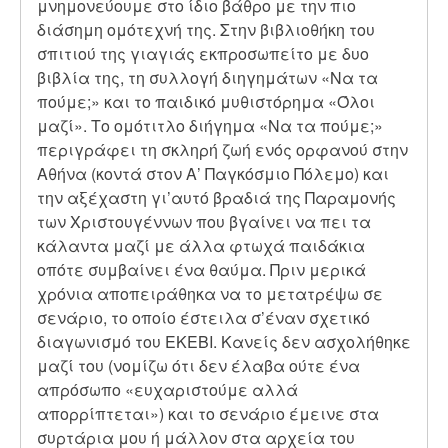
μνημονεύουμε στο ίδιο βάθρο με την πιο
διάσημη ομότεχνή της. Στην βιβλιοθήκη του
σπιτιού της γιαγιάς εκπροσωπείτο με δυο
βιβλία της, τη συλλογή διηγημάτων «Να τα
πούμε;» και το παιδικό μυθιστόρημα «Όλοι
μαζί». Το ομότιτλο διήγημα «Να τα πούμε;»
περιγράφει τη σκληρή ζωή ενός ορφανού στην
Αθήνα (κοντά στον Α’ Παγκόσμιο Πόλεμο) και
την αξέχαστη γι’αυτό βραδιά της Παραμονής
των Χριστουγέννων που βγαίνει να πει τα
κάλαντα μαζί με άλλα φτωχά παιδάκια
οπότε συμβαίνει ένα θαύμα. Πριν μερικά
χρόνια αποπειράθηκα να το μετατρέψω σε
σενάριο, το οποίο έστειλα σ’έναν σχετικό
διαγωνισμό του ΕΚΕΒΙ. Κανείς δεν ασχολήθηκε
μαζί του (νομίζω ότι δεν έλαβα ούτε ένα
απρόσωπο «ευχαριστούμε αλλά
απορρίπτεται») και το σενάριο έμεινε στα
συρτάρια μου ή μάλλον στα αρχεία του