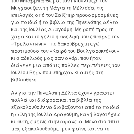
του Μπάρμπα-Θωμά, τον Γκιούλιβερ, τον
Μυγχάουζεν, τη Μάγια τη Μέλισσα, τις
επιλογές από τον Σαίξπηρ προσαρμοσμένες
για παιδιά ή τα βιβλία της Πηνελόπης Δέλτα
και της Ιουλίας Δραγούμη; Με ροπή προς τη
χαρά και το γέλιο η αδελφή μου έπαιρνε τον
«Τρελαντώνη», πιο δακρύβρεχτη εγώ
προτιμούσα τον «Καιρό του Βουλγαροκτόνου»
κι ο αδελφός μας σαν αγόρι που ήταν,
διάλεγε μια από τις πολλές περιπέτειες του
Ιουλίου Βερν που υπήρχαν κι αυτές στη
βιβλιοθήκη.
Αν για την Πηνελόπη Δέλτα έχουν γραφτεί
πολλά και διάφορα και τα βιβλία της
εξακολουθούν να διαβάζονται από τα παιδιά,
η φίλη της Ιουλία Δραγούμη, καλή λογοτέχνις
κι αυτή, έμεινε στην αφάνεια. Μόνο στο σπίτι
μας εξακολουθούμε, μου φαίνεται, να τη