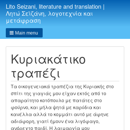
Lito Seizani, literature and translation |
Λητώ Σεϊζάνη, λογοτεχνία και
μετάφραση
Main menu
Κυριακάτικο
τραπέζι
Τα οικογενειακά τραπέζια της Κυριακής στο
σπίτι της γιαγιάς μου είχαν εκτός από το
απαραίτητο κοτόπουλο με πατάτες στο
φούρνο, και μήλα ψητά με καρύδια και
κανέλλα αλλά το κομμάτι αυτό με άφηνε
αδιάφορη, γιατί ήμουν ένα λιγόφαγο,
ανόρεχτο παιδί. Η λαιμαργία μου