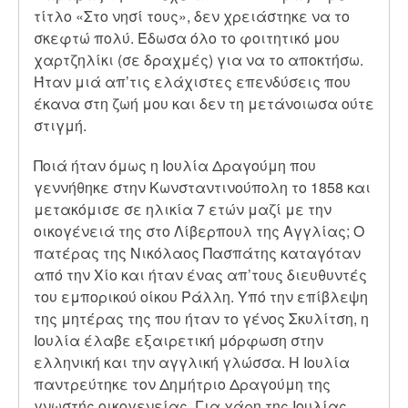
τίτλο «Στο νησί τους», δεν χρειάστηκε να το
σκεφτώ πολύ. Έδωσα όλο το φοιτητικό μου
χαρτζηλίκι (σε δραχμές) για να το αποκτήσω.
Ήταν μιά απ’τις ελάχιστες επενδύσεις που
έκανα στη ζωή μου και δεν τη μετάνοιωσα ούτε
στιγμή.
Ποιά ήταν όμως η Ιουλία Δραγούμη που
γεννήθηκε στην Κωνσταντινούπολη το 1858 και
μετακόμισε σε ηλικία 7 ετών μαζί με την
οικογένειά της στο Λίβερπουλ της Αγγλίας; Ο
πατέρας της Νικόλαος Πασπάτης καταγόταν
από την Χίο και ήταν ένας απ’τους διευθυντές
του εμπορικού οίκου Ράλλη. Υπό την επίβλεψη
της μητέρας της που ήταν το γένος Σκυλίτση, η
Ιουλία έλαβε εξαιρετική μόρφωση στην
ελληνική και την αγγλική γλώσσα. Η Ιουλία
παντρεύτηκε τον Δημήτριο Δραγούμη της
γνωστής οικογενείας. Για χάρη της Ιουλίας